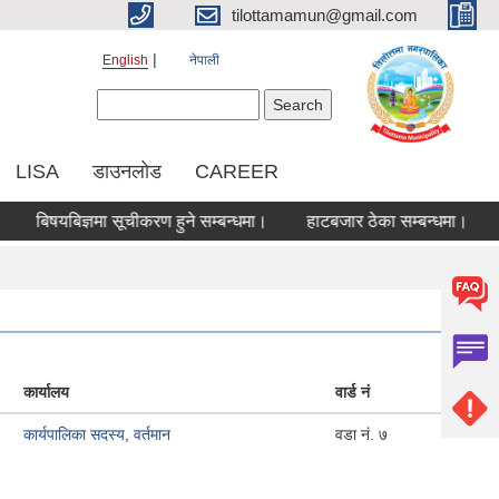
tilottamamun@gmail.com
English
नेपाली
Search form
Search
LISA
डाउनलोड
CAREER
बिषयबिज्ञमा सूचीकरण हुने सम्बन्धमा।
हाटबजार ठेका सम्बन्धमा।
को
कार्यालय
वार्ड नं
कार्यपालिका सदस्य
,
वर्तमान
वडा नं. ७