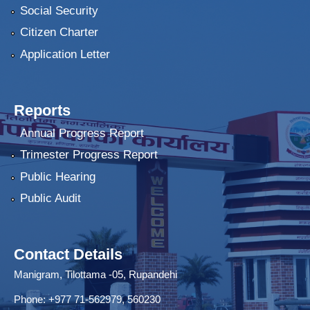
Social Security
Citizen Charter
Application Letter
Reports
Annual Progress Report
Trimester Progress Report
Public Hearing
Public Audit
Contact Details
Manigram, Tilottama -05, Rupandehi
Phone: +977 71-562979, 560230