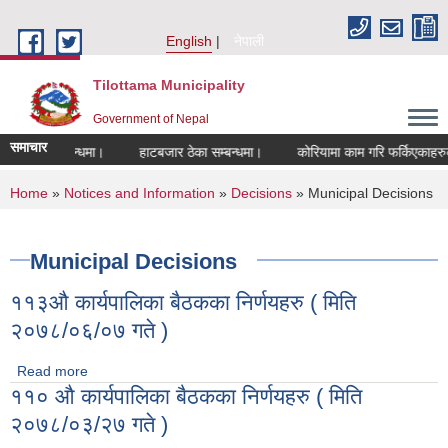
Skip to main content
English
नेपाली
Tilottama Municipality
Government of Nepal
समाचार
ने सम्बन्धमा।
हाटबजार ठेका सम्बन्धमा।
कोरियामा काम गरि फर्किएकाहरुको लागि
You are here
Home
»
Notices and Information
»
Decisions
» Municipal Decisions
Municipal Decisions
११३औ कार्यपालिका बैठकका निर्णयहरु ( मिति
२०७८/०६/०७ गते )
Read more
about ११३औ कार्यपालिका बैठकका निर्णयहरु ( मिति २०७८/०६/०७ गते
११० औ कार्यपालिका बैठकका निर्णयहरु ( मिति
)
२०७८/०३/२७ गते )