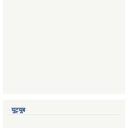
युट्युब