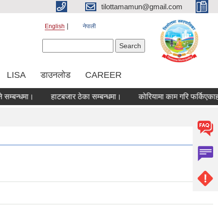
tilottamamun@gmail.com
English
नेपाली
Search form
Search
LISA
डाउनलोड
CAREER
न्धमा।
हाटबजार ठेका सम्बन्धमा।
कोरियामा काम गरि फर्किएकाहरुको 