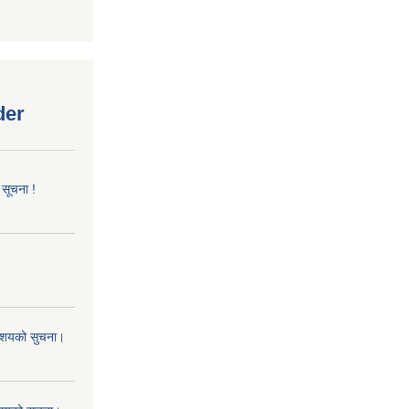
der
 सूचना !
 आशयको सुचना।