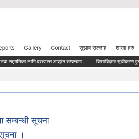
eports
Gallery
Contact
सुझाब सल्लाह
शाखा हरु
सहमतिका लागि दरखास्त आब्हान सम्बन्धमा।
बिषयबिज्ञमा सूचीकरण हुने सम्ब
 सम्बन्धी सूचना
 सूचना ।