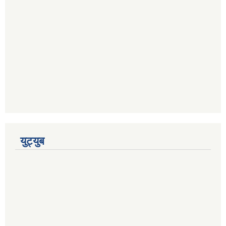
युट्युब