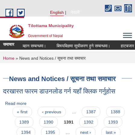
Skip to main content
English
नेपाली
Tilottama Municipality
Government of Nepal
समाचार
ास्त आब्हान सम्बन्धमा।
बिषयबिज्ञमा सूचीकरण हुने सम्बन्धमा।
हाटबजार ठेका सम
You are here
Home
» News and Notices / सूचना तथा समाचार
News and Notices / सूचना तथा समाचार
दरखास्त फारम डाउनलाेड गर्न यहाँ क्लिक गर्नुहाेस
Read more
about दरखास्त फारम डाउनलाेड गर्न यहाँ क्लिक गर्नुहाेस
Pages
« first
‹ previous
…
1387
1388
1389
1390
1391
1392
1393
1394
1395
…
next ›
last »