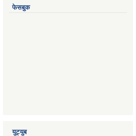
फेसबुक
युट्युब