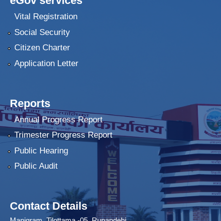
eGov services
Vital Registration
Social Security
Citizen Charter
Application Letter
Reports
Annual Progress Report
Trimester Progress Report
Public Hearing
Public Audit
Contact Details
Manigram, Tilottama -05, Rupandehi