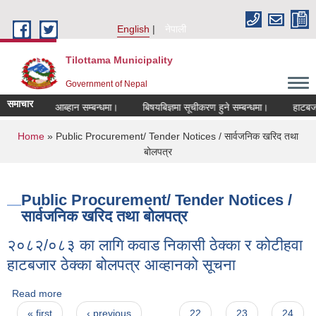
Skip to main content
English
नेपाली
Tilottama Municipality
Government of Nepal
समाचार
दरखास्त आब्हान सम्बन्धमा।
बिषयबिज्ञमा सूचीकरण हुने सम्बन्धमा।
हाटबजार ठेका
You are here
Home
» Public Procurement/ Tender Notices / सार्वजनिक खरिद तथा
बोलपत्र
Public Procurement/ Tender Notices /
सार्वजनिक खरिद तथा बोलपत्र
२०८२/०८३ का लागि कवाड निकासी ठेक्का र कोटीहवा
हाटबजार ठेक्का बोलपत्र आव्हानको सूचना
Read more
about २०८२/०८३ का लागि कवाड निकासी ठेक्का र कोटीहवा हाटबजार
Pages
ठेक्का बोलपत्र आव्हानको सूचना
« first
‹ previous
…
22
23
24