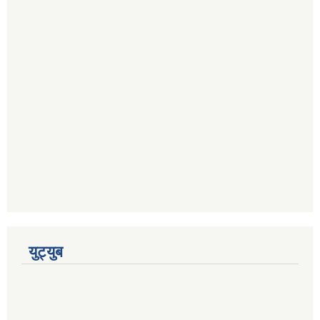
युट्युब