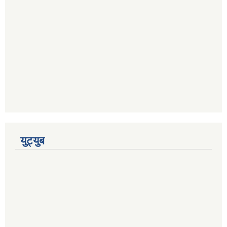
युट्युब