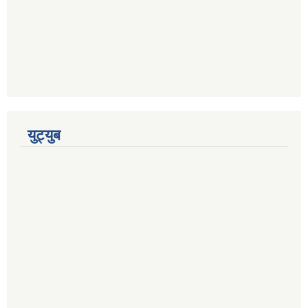
युट्युब