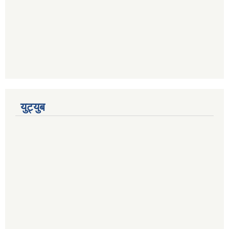
युट्युब