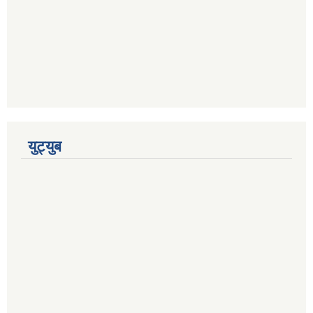
युट्युब