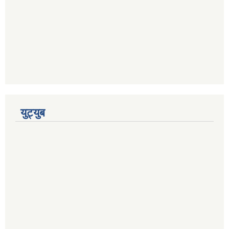
युट्युब