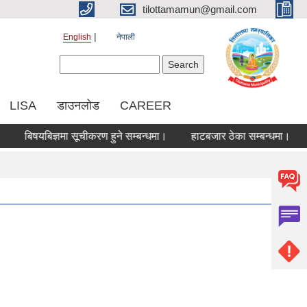
tilottamamun@gmail.com
English
नेपाली
Search form
Search
LISA
डाउनलोड
CAREER
बिषयबिज्ञमा सूचीकरण हुने सम्बन्धमा।
हाटबजार ठेका सम्बन्धमा।
कोरि