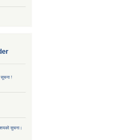
der
 सूचना !
 आशयको सुचना।