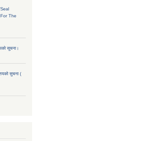
/Seal
s For The
शयको सूचना।
आशयको सुचना (