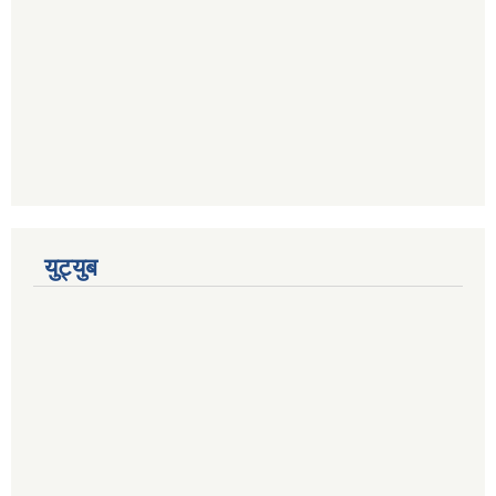
युट्युब