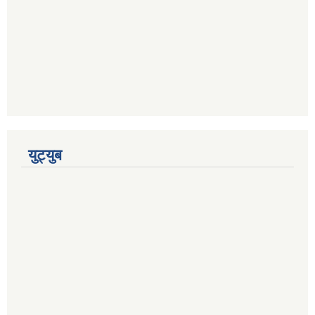
युट्युब