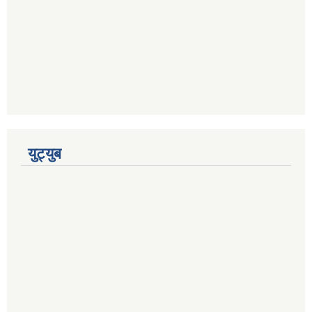
युट्युब