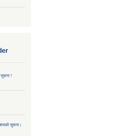
der
 सूचना !
 आशयको सुचना।