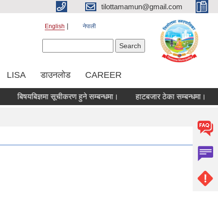
tilottamamun@gmail.com
English
नेपाली
Search form
Search
LISA
डाउनलोड
CAREER
बिषयबिज्ञमा सूचीकरण हुने सम्बन्धमा।
हाटबजार ठेका सम्बन्धमा।
कोरि