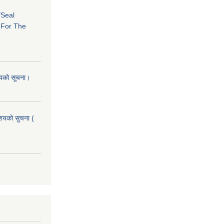
/Seal
s For The
शयको सूचना।
आशयको सुचना (