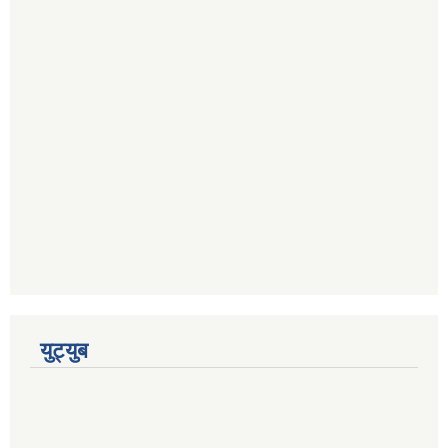
युट्युब