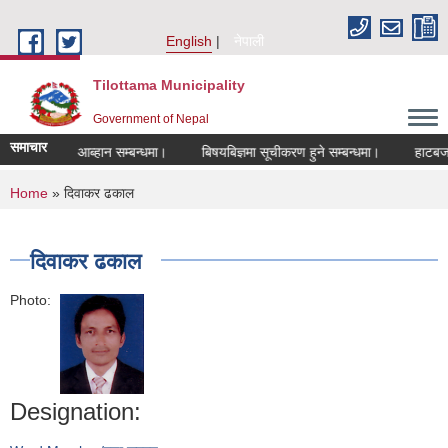
Skip to main content
English
नेपाली
Tilottama Municipality
Government of Nepal
समाचार
दरखास्त आब्हान सम्बन्धमा।
बिषयबिज्ञमा सूचीकरण हुने सम्बन्धमा।
हाटबजार ठेका
You are here
Home
» दिवाकर ढकाल
दिवाकर ढकाल
Photo:
Designation: