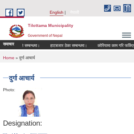
Skip to main content
English
नेपाली
Tilottama Municipality
Government of Nepal
समाचार
ीकरण हुने सम्बन्धमा।
हाटबजार ठेका सम्बन्धमा।
कोरियामा काम गरि फर्किएकाहरुक
You are here
Home
» दुर्गा आचार्य
दुर्गा आचार्य
Photo:
Designation: