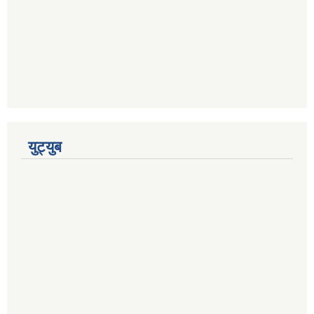
युट्युब