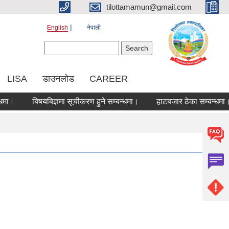
tilottamamun@gmail.com
English
नेपाली
Search form
Search
LISA
डाउनलोड
CAREER
बिषयबिज्ञमा सूचीकरण हुने सम्बन्धमा।
हाटबजार ठेका सम्बन्धमा।