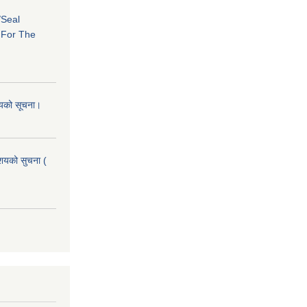
/Seal
s For The
शयको सूचना।
आशयको सुचना (