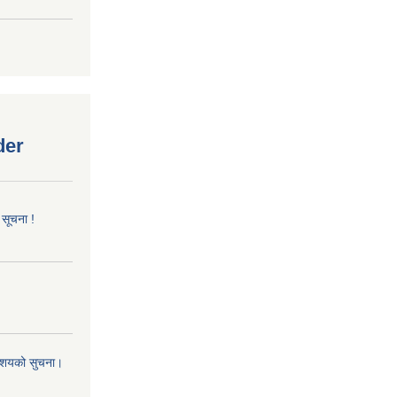
der
 सूचना !
 आशयको सुचना।