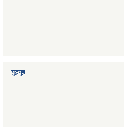
युट्युब