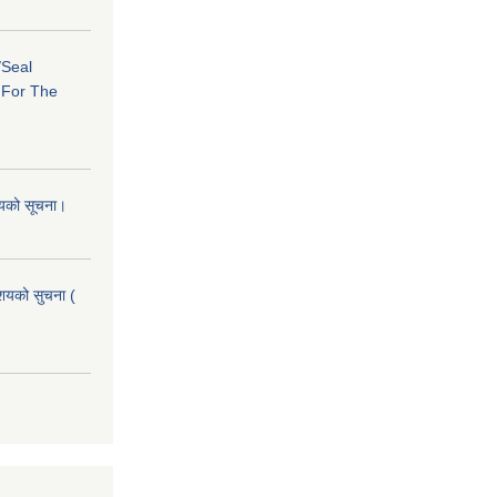
/Seal
s For The
शयको सूचना।
आशयको सुचना (