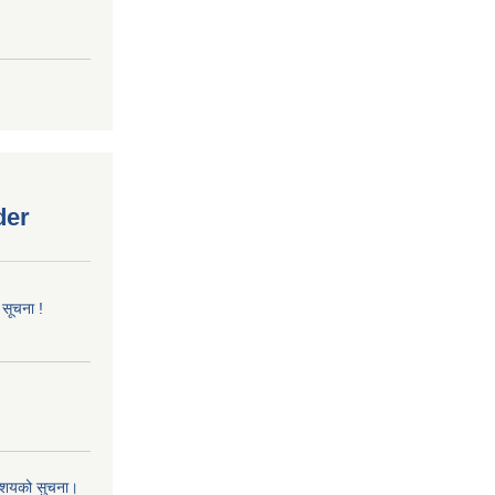
der
 सूचना !
 आशयको सुचना।