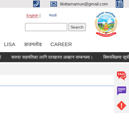
tilottamamun@gmail.com
English
नेपाली
Search form
Search
LISA
डाउनलोड
CAREER
सरुवा सहमतिका लागि दरखास्त आब्हान सम्बन्धमा।
बिषयबिज्ञमा सूचीकरण ह