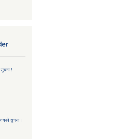
der
 सूचना !
 आशयको सुचना।