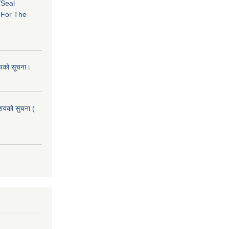
/Seal
s For The
शयको सूचना।
आशयको सुचना (