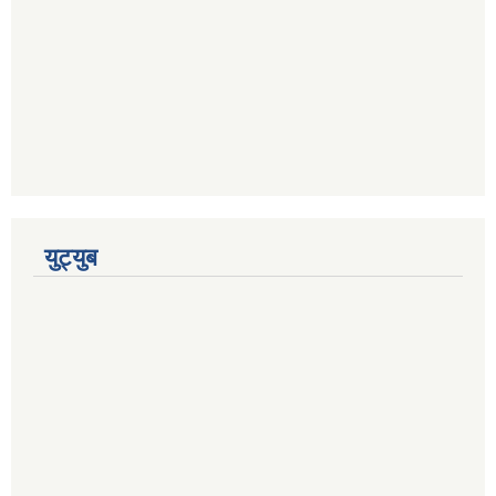
युट्युब