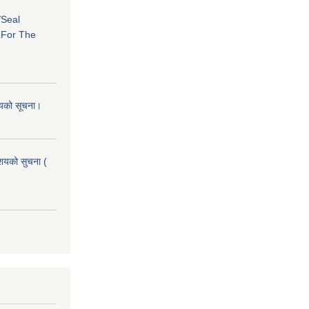
/Seal
s For The
शयको सूचना।
आशयको सुचना (