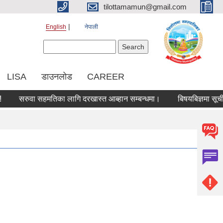
tilottamamun@gmail.com
English
नेपाली
Search form
Search
LISA
डाउनलोड
CAREER
सरुवा सहमतिका लागि दरखास्त आब्हान सम्बन्धमा।
बिषयबिज्ञमा सूचीकरण हु