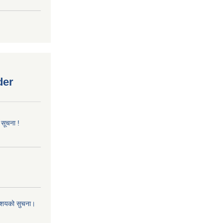
der
 सूचना !
 आशयको सुचना।