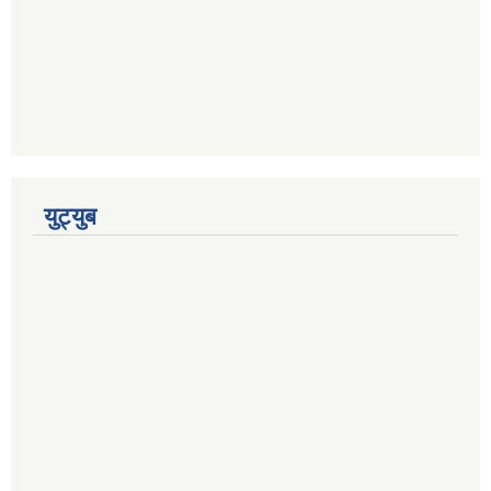
युट्युब