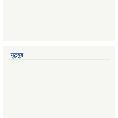
युट्युब