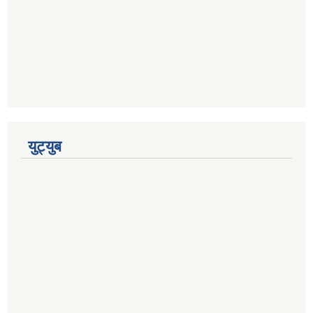
युट्युब