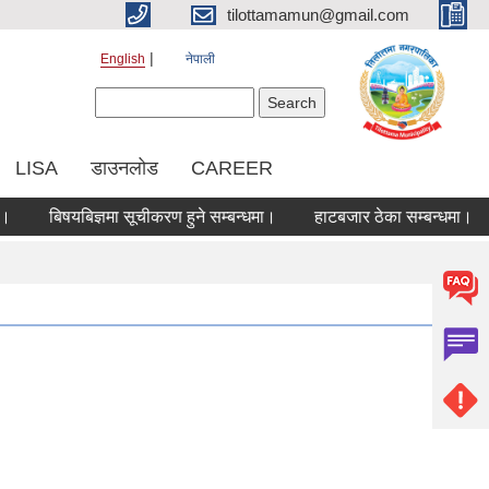
tilottamamun@gmail.com
English
नेपाली
Search form
Search
LISA
डाउनलोड
CAREER
बिषयबिज्ञमा सूचीकरण हुने सम्बन्धमा।
हाटबजार ठेका सम्बन्धमा।
को