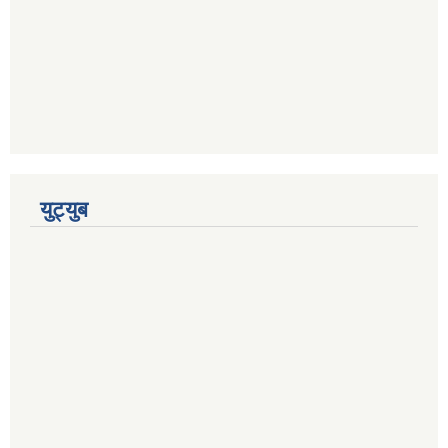
युट्युब