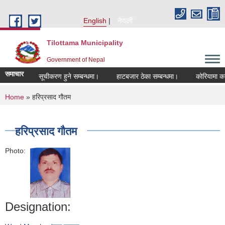
Skip to main content
English
नेपाली
Tilottama Municipality
Government of Nepal
समाचार
षयबिज्ञमा सूचीकरण हुने सम्बन्धमा।
हाटबजार ठेका सम्बन्धमा।
कोरियामा काम गरि 
You are here
Home
» हरिप्रसाद गौतम
हरिप्रसाद गौतम
Photo:
Designation: