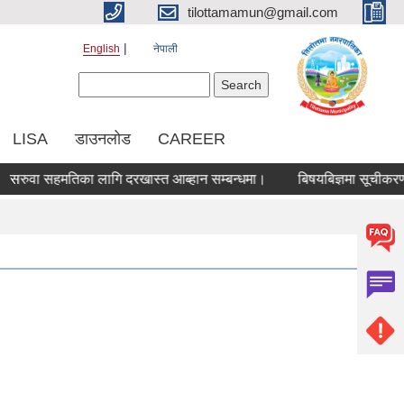
tilottamamun@gmail.com
English
नेपाली
Search form
Search
LISA
डाउनलोड
CAREER
वा सहमतिका लागि दरखास्त आब्हान सम्बन्धमा।
बिषयबिज्ञमा सूचीकरण हुने 