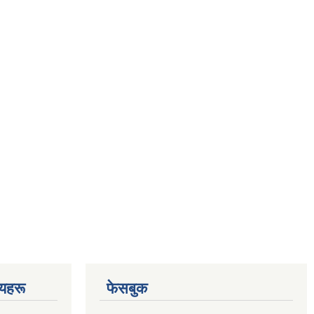
णयहरू
फेसबुक