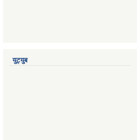
युट्युब