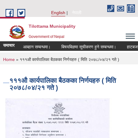
Skip to main content
English
नेपाली
Tilottama Municipality
Government of Nepal
समाचार
्त आब्हान सम्बन्धमा।
बिषयबिज्ञमा सूचीकरण हुने सम्बन्धमा।
हाटबजार ठेका सम्ब
You are here
Home
» १११औ कार्यपालिका बैठकका निर्णयहरु ( मिति २०७८/०४/२१ गते )
१११औ कार्यपालिका बैठकका निर्णयहरु ( मिति
२०७८/०४/२१ गते )