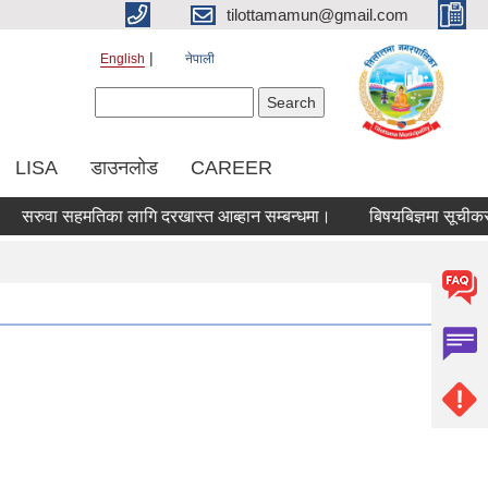
tilottamamun@gmail.com
English
नेपाली
Search form
Search
LISA
डाउनलोड
CAREER
ुवा सहमतिका लागि दरखास्त आब्हान सम्बन्धमा।
बिषयबिज्ञमा सूचीकरण हुने