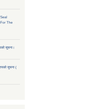
/Seal
s For The
शयको सूचना।
आशयको सुचना (