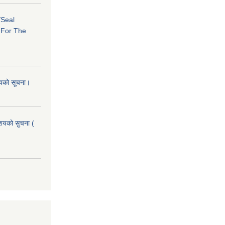
/Seal
s For The
शयको सूचना।
आशयको सुचना (