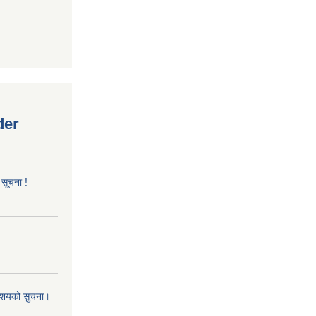
der
 सूचना !
 आशयको सुचना।