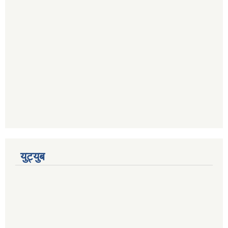
युट्युब