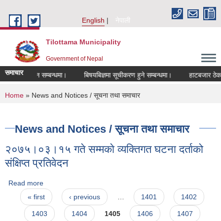
Skip to main content
English
नेपाली
Tilottama Municipality
Government of Nepal
समाचार
त आब्हान सम्बन्धमा।
बिषयबिज्ञमा सूचीकरण हुने सम्बन्धमा।
हाटबजार ठेका सम्बन
You are here
Home
» News and Notices / सूचना तथा समाचार
News and Notices / सूचना तथा समाचार
२०७५।०३।१५ गते सम्मकाे व्यक्तिगत घटना दर्ताको
संक्षिप्त प्रतिवेदन
Read more
about २०७५।०३।१५ गते सम्मकाे व्यक्तिगत घटना दर्ताको संक्षिप्त
Pages
प्रतिवेदन
« first
‹ previous
…
1401
1402
1403
1404
1405
1406
1407