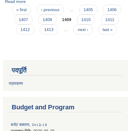
Read more
about बिज्ञापन कर को शिलबन्दी दरभाउ पत्र सम्बन्धी सूचना
Pages
« first
‹ previous
…
1405
1406
1407
1408
1409
1410
1411
1412
1413
…
next ›
last »
पदपूर्ति
पाठ्यक्रम
Budget and Program
बजेट बक्तव्य, २०८३-८४
प्रकाशन मिति:
2026-06-26