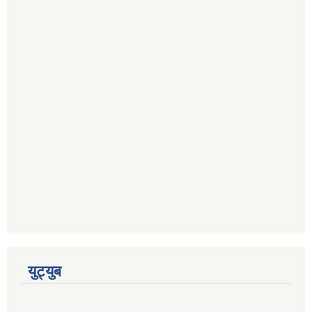
युट्युब