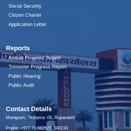
Social Security
Citizen Charter
Application Letter
Reports
Annual Progress Report
Trimester Progress Report
Public Hearing
Public Audit
Contact Details
Manigram, Tilottama -05, Rupandehi
Phone: +977 71-562979, 560230