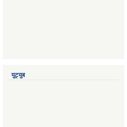
युट्युब