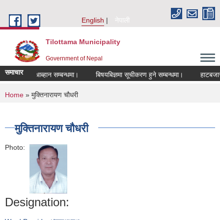
Skip to main content
English
नेपाली
Tilottama Municipality
Government of Nepal
समाचार
खास्त आब्हान सम्बन्धमा।
बिषयबिज्ञमा सूचीकरण हुने सम्बन्धमा।
हाटबजार ठेका 
You are here
Home
» मुक्तिनारायण चौधरी
मुक्तिनारायण चौधरी
Photo:
Designation: