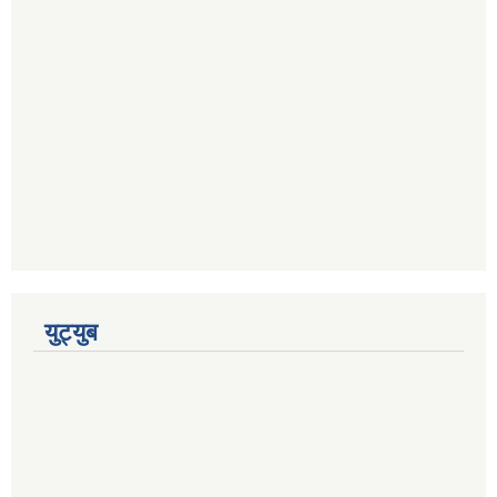
युट्युब