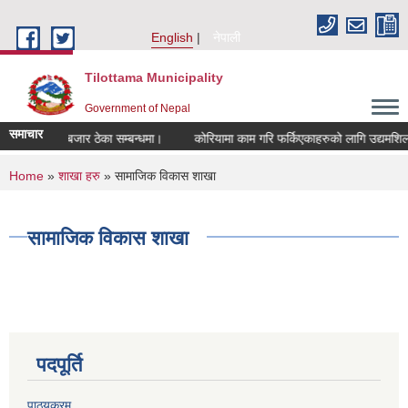
Skip to main content
English
नेपाली
Tilottama Municipality
Government of Nepal
समाचार
हाटबजार ठेका सम्बन्धमा।
कोरियामा काम गरि फर्किएकाहरुको लागि उद्यमशिलता तथ
You are here
Home
»
शाखा हरु
» सामाजिक विकास शाखा
सामाजिक विकास शाखा
पदपूर्ति
पाठ्यक्रम