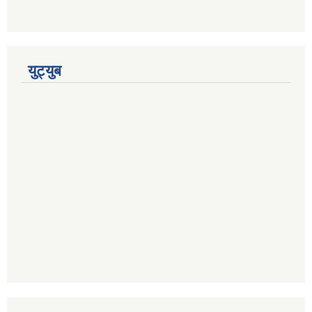
युट्युब