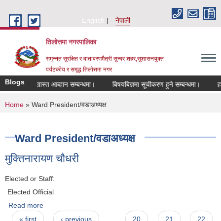
Skip to main content
English
नेपाली
तिलोत्तमा नगरपालिका
समुन्नत सुरक्षित र वातावरणमैत्री सुन्दर शहर,सुशासनयुक्त
पर्यटकीय र समृद्ध तिलाेत्तमा नगर
Blogs
ागि दरखास्त आब्हान सम्बन्धमा।
बिषयबिज्ञमा सूचीकरण हुने सम्बन्धमा।
हाटबजार
You are here
Home
» Ward President/वडाअध्यक्ष
Ward President/वडाअध्यक्ष
मुक्तिनारायण चौधरी
Elected or Staff:
Elected Official
Read more
about मुक्तिनारायण चौधरी
Pages
« first
‹ previous
…
20
21
22