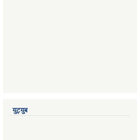
युट्युब