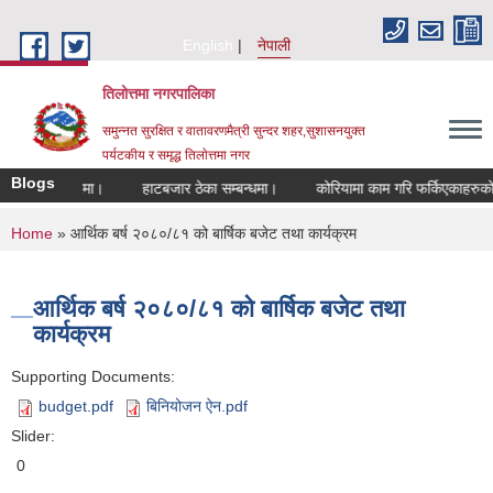
Skip to main content
English
नेपाली
तिलोत्तमा नगरपालिका
समुन्नत सुरक्षित र वातावरणमैत्री सुन्दर शहर,सुशासनयुक्त
पर्यटकीय र समृद्ध तिलाेत्तमा नगर
Blogs
ुने सम्बन्धमा।
हाटबजार ठेका सम्बन्धमा।
कोरियामा काम गरि फर्किएकाहरुको लाग
You are here
Home
» आर्थिक बर्ष २०८०/८१ को बार्षिक बजेट तथा कार्यक्रम
आर्थिक बर्ष २०८०/८१ को बार्षिक बजेट तथा
कार्यक्रम
Supporting Documents:
budget.pdf
बिनियोजन ऐन.pdf
Slider:
0