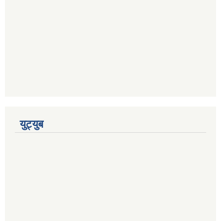
युट्युब