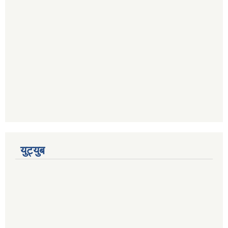
युट्युब