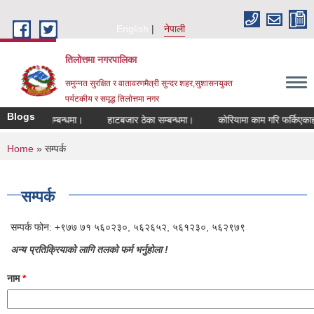
Skip to main content
English
नेपाली
तिलोत्तमा नगरपालिका
समुन्नत सुरक्षित र वातावरणमैत्री सुन्दर शहर,सुशासनयुक्त
पर्यटकीय र समृद्ध तिलाेत्तमा नगर
Blogs
हुने सम्बन्धमा।
हाटबजार ठेका सम्बन्धमा।
कोरियामा काम गरि फर्किएकाहरुको ला
You are here
Home
» सम्पर्क
सम्पर्क
सम्पर्क फोन: +९७७ ७१ ५६०२३०, ५६२६५२, ५६१२३०, ५६२९७९
अन्य प्रतिक्रियाको लागि तलको फर्म भर्नुहोला !
नाम
*