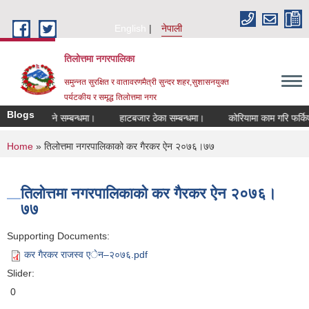
Skip to main content
English
नेपाली
तिलोत्तमा नगरपालिका
समुन्नत सुरक्षित र वातावरणमैत्री सुन्दर शहर,सुशासनयुक्त
पर्यटकीय र समृद्ध तिलाेत्तमा नगर
Blogs
चीकरण हुने सम्बन्धमा।
हाटबजार ठेका सम्बन्धमा।
कोरियामा काम गरि फर्किएकाहर
You are here
Home
» तिलोत्तमा नगरपालिकाको कर गैरकर ऐन २०७६।७७
तिलोत्तमा नगरपालिकाको कर गैरकर ऐन २०७६।
७७
Supporting Documents:
कर गैरकर राजस्व एेन–२०७६.pdf
Slider:
0