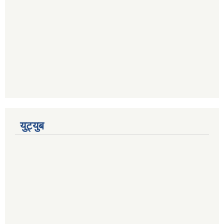
युट्युब