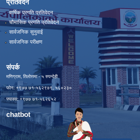
प्रतिवेदन
वार्षिक प्रगति प्रतिवेदन
चौमासिक प्रगति प्रतिवेदन
सार्वजनिक सुनुवाई
सार्वजनिक परीक्षण
संपर्क
मणिग्राम, तिलोत्तमा - ५ रुपन्देही
फोन: +९७७ ७१-५६२९७९, ५६०२३०
फ्याक्स: +९७७ ७१-५६२६५२
chatbot