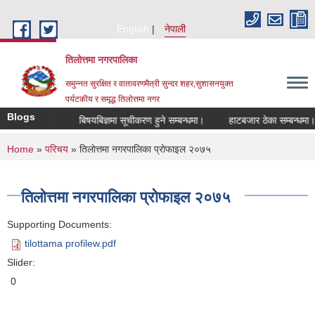
Skip to main content
English
नेपाली
तिलोत्तमा नगरपालिका
समुन्नत सुरक्षित र वातावरणमैत्री सुन्दर शहर,सुशासनयुक्त
पर्यटकीय र समृद्ध तिलाेत्तमा नगर
Blogs
म्बन्धमा।
बिषयबिज्ञमा सूचीकरण हुने सम्बन्धमा।
हाटबजार ठेका सम्बन्धमा।
You are here
Home
»
परिचय
» तिलाेत्तमा नगरपालिका प्राेफाइल २०७५
तिलाेत्तमा नगरपालिका प्राेफाइल २०७५
Supporting Documents:
tilottama profilew.pdf
Slider:
0