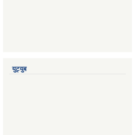
युट्युब