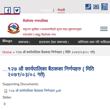
Skip to main content
English
नेपाली
तिलोत्तमा नगरपालिका
समुन्नत सुरक्षित र वातावरणमैत्री सुन्दर शहर,सुशासनयुक्त
पर्यटकीय र समृद्ध तिलाेत्तमा नगर
Blogs
करण हुने सम्बन्धमा।
हाटबजार ठेका सम्बन्धमा।
कोरियामा काम गरि फर्किएकाहरुको
You are here
Home
» १२७ औ कार्यपालिका बैठकका निर्णयहरु ( मिति २०७९/०३/०८ गते)
१२७ औ कार्यपालिका बैठकका निर्णयहरु ( मिति
२०७९/०३/०८ गते)
Supporting Documents:
१२७ औ कार्यपालिका बैठकका निर्णयहरु.pdf
Slider:
0