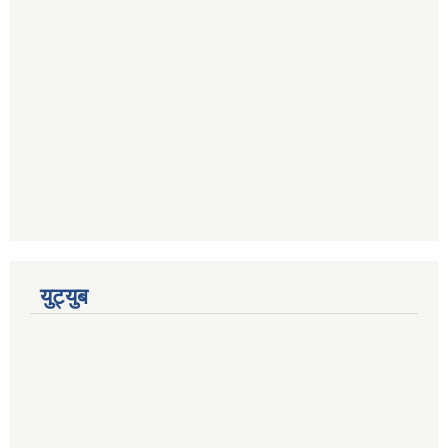
युट्युब