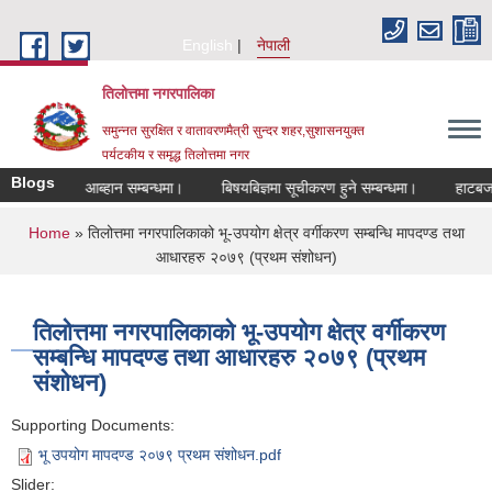
Skip to main content
English
नेपाली
तिलोत्तमा नगरपालिका
समुन्नत सुरक्षित र वातावरणमैत्री सुन्दर शहर,सुशासनयुक्त
पर्यटकीय र समृद्ध तिलाेत्तमा नगर
Blogs
दरखास्त आब्हान सम्बन्धमा।
बिषयबिज्ञमा सूचीकरण हुने सम्बन्धमा।
हाटबजार ठेका
You are here
Home
» तिलोत्तमा नगरपालिकाको भू-उपयोग क्षेत्र वर्गीकरण सम्बन्धि मापदण्ड तथा
आधारहरु २०७९ (प्रथम संशोधन)
तिलोत्तमा नगरपालिकाको भू-उपयोग क्षेत्र वर्गीकरण
सम्बन्धि मापदण्ड तथा आधारहरु २०७९ (प्रथम
संशोधन)
Supporting Documents:
भू उपयोग मापदण्ड २०७९ प्रथम संशोधन.pdf
Slider: