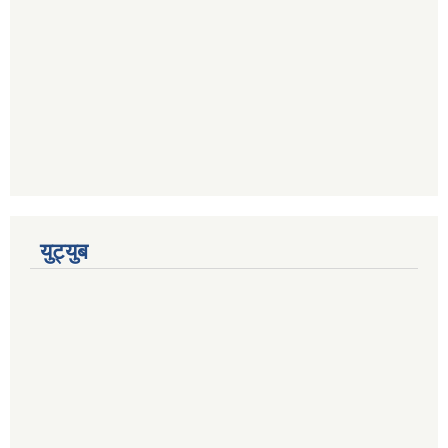
युट्युब